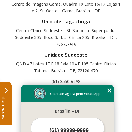
Centro de Imagens Gama, Quadra 10 Lote 16/17 Lojas 1
e 2, St. Oeste – Gama, Brasília – DF
Unidade Taguatinga
Centro Clínico Sudoeste – St. Sudoeste Superquadra
Sudoeste 305 Bloco 3, 4, 5, Clínica 205, Brasília – DF,
70673-416
Unidade Sudoeste
QND 47 Lotes 17 E 18 Sala 104 E 105 Centro Clínico
Tatiana, Brasília – DF, 72120-470
(61) 3550-6998
Home
Olá! Fale agora pelo WhatsApp.
Informações
Empresa
Missão
Brasília – DF
Serviços
Contato
Mapa do site