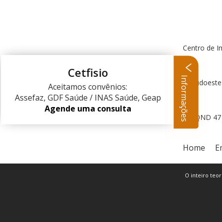
Centro de I
Cetfisio
Informações
Centro Clínico Sudoeste
Aceitamos convênios:
Assefaz, GDF Saúde / INAS Saúde, Geap
Agende uma consulta
QND 47 L
Home
E
O inteiro teor