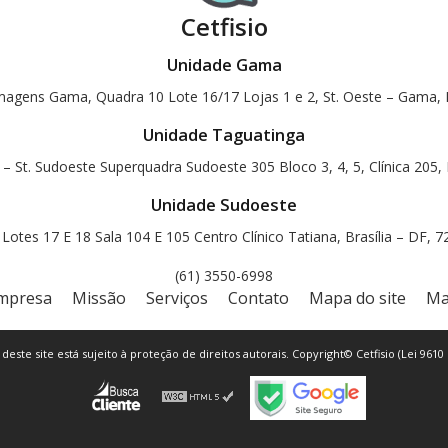
Cetfisio
Unidade Gama
magens Gama, Quadra 10 Lote 16/17 Lojas 1 e 2, St. Oeste – Gama, B
Unidade Taguatinga
 – St. Sudoeste Superquadra Sudoeste 305 Bloco 3, 4, 5, Clínica 205, 
Unidade Sudoeste
otes 17 E 18 Sala 104 E 105 Centro Clínico Tatiana, Brasília – DF, 
(61) 3550-6998
mpresa
Missão
Serviços
Contato
Mapa do site
Ma
 deste site está sujeito à proteção de direitos autorais. Copyright© Cetfisio (Lei 9610