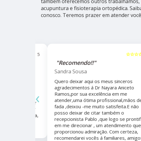
também oferecemos outros trabalhamos, 
acupuntura e fisioterapia ortopédica. Sai
conosco. Teremos prazer em atender você
☆☆☆☆☆
5
☆☆☆☆☆
alho da
"Recomendo!!"
ho do
Sandra Sousa
Quero deixar aqui os meus sinceros
agradecimentos á Dr Nayara Aniceto
‹
Ramos,por sua excelência em me
 antes e
atender,uma ótima profissional,mãos de
mo agradecer
fada ,deixou -me muito satisfeita.E não
apêutico por
posso deixar de citar também o
er organizada,
recepcionista Pablo ,que logo se prontificou
marcação,
em me direcionar , um atendimento que me
proporcionou admiração. Com certeza,
recomendarei vocês á familiares, amigos.