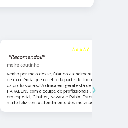
☆☆☆☆☆
5
"Recomendo!!"
"Recome
psicólog
melre coutinho
Sudoeste
Venho por meio deste, falar do atendimento
Beatriz A
de excelência que recebo da parte de todos
›
os profissionais.!!!A clínica em geral está de
Ela foi fun
PARABÉNS com a equipe de profissionais ,
durante a 
em especial, Glauber, Nayara e Pablo. Estou
por todo o
muito feliz com o atendimento dos mesmos.
anos. Além 
nunca tive
convênios 