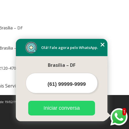
rasília – DF
Olá! Fale agora pelo WhatsApp.
Brasília – DF, 70673-416
Brasília – DF
72120-470
is Serviços
 de 19/02/1998)
Iniciar conversa
1