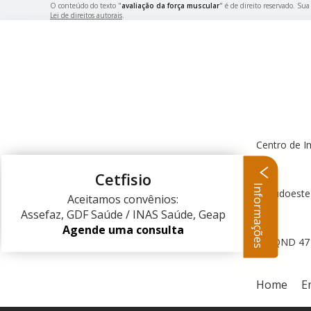
O conteúdo do texto "
avaliação da força muscular
" é de direito reservado. Su
Lei de direitos autorais
.
Centro de I
Cetfisio
Informações
Centro Clínico Sudoeste
Aceitamos convênios:
Assefaz, GDF Saúde / INAS Saúde, Geap
Agende uma consulta
QND 47 L
Home
E