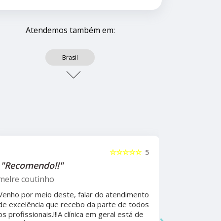
Atendemos também em:
Brasil
☆☆☆☆☆
5
"Recomendo!!"
"Recome
psicólog
melre coutinho
Sudoeste
Venho por meio deste, falar do atendimento
Beatriz A
de excelência que recebo da parte de todos
›
os profissionais.!!!A clínica em geral está de
Ela foi fun