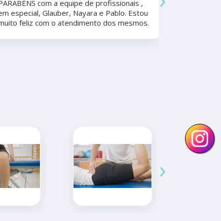
PARABÉNS com a equipe de profissionais ,
durante a 
em especial, Glauber, Nayara e Pablo. Estou
por todo o
muito feliz com o atendimento dos mesmos.
anos. Além 
nunca tive
convênios 
›