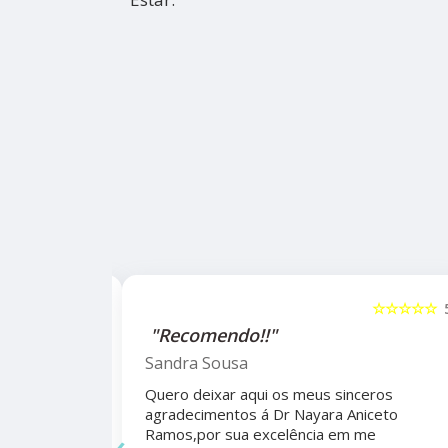
☆☆☆☆☆
5
☆☆☆☆☆
alho da
"Recomendo!!"
ho do
Sandra Sousa
Quero deixar aqui os meus sinceros
agradecimentos á Dr Nayara Aniceto
‹
Ramos,por sua excelência em me
 antes e