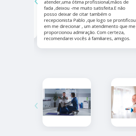
atender,uma ótima profissional,mãos de
mo agradecer
fada ,deixou -me muito satisfeita.E não
apêutico por
posso deixar de citar também o
er organizada,
recepcionista Pablo ,que logo se prontificou
marcação,
em me direcionar , um atendimento que me
proporcionou admiração. Com certeza,
recomendarei vocês á familiares, amigos.
‹