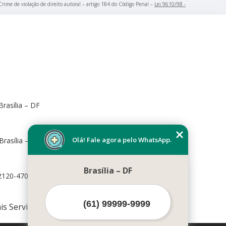
 Crime de violação de direito autoral – artigo 184 do Código Penal –
Lei 9610/98 -
rasília – DF
Olá! Fale agora pelo WhatsApp.
Brasília – DF, 70673-416
Brasília – DF
72120-470
is Serviços