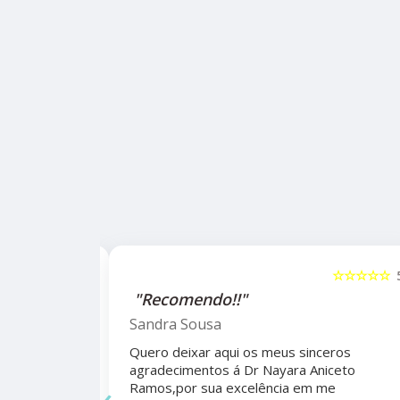
☆☆☆☆☆
5
☆☆☆☆☆
alho da
"Recomendo!!"
ho do
Sandra Sousa
Quero deixar aqui os meus sinceros
agradecimentos á Dr Nayara Aniceto
‹
Ramos,por sua excelência em me
 antes e