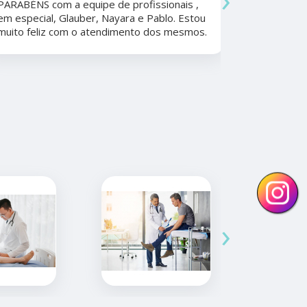
PARABÉNS com a equipe de profissionais ,
durante a 
em especial, Glauber, Nayara e Pablo. Estou
por todo o
muito feliz com o atendimento dos mesmos.
anos. Além 
nunca tive
convênios 
›