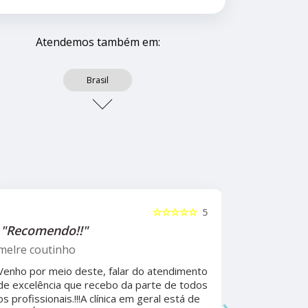
Atendemos também em:
Brasil
☆☆☆☆☆
5
"Recomendo!!"
"Recome
psicólog
melre coutinho
Sudoeste
Venho por meio deste, falar do atendimento
Beatriz A
de excelência que recebo da parte de todos
›
os profissionais.!!!A clínica em geral está de
Ela foi fun