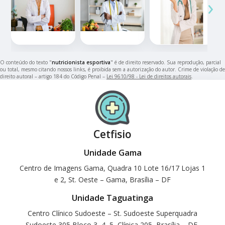
‹
›
O conteúdo do texto "
nutricionista esportiva
" é de direito reservado. Sua reprodução, parcial
ou total, mesmo citando nossos links, é proibida sem a autorização do autor. Crime de violação de
direito autoral – artigo 184 do Código Penal –
Lei 9610/98 - Lei de direitos autorais
.
Cetfisio
Unidade Gama
Centro de Imagens Gama, Quadra 10 Lote 16/17 Lojas 1
e 2, St. Oeste – Gama, Brasília – DF
Unidade Taguatinga
Centro Clínico Sudoeste – St. Sudoeste Superquadra
Sudoeste 305 Bloco 3, 4, 5, Clínica 205, Brasília – DF,