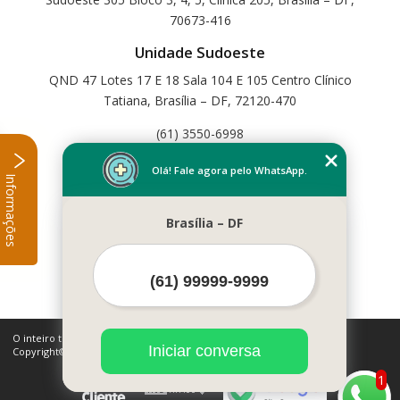
70673-416
Unidade Sudoeste
QND 47 Lotes 17 E 18 Sala 104 E 105 Centro Clínico
Tatiana, Brasília – DF, 72120-470
(61) 3550-6998
Home
Olá! Fale agora pelo WhatsApp.
Informações
Empresa
Missão
Brasília – DF
Serviços
Contato
Mapa do site
Mais Serviços
O inteiro teor deste site está sujeito à proteção de direitos autorais.
Iniciar conversa
Copyright© Cetfisio (Lei 9610 de 19/02/1998)
1