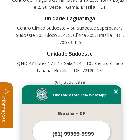
e 2, St. Oeste – Gama, Brasília – DF
Unidade Taguatinga
Centro Clínico Sudoeste – St. Sudoeste Superquadra
Sudoeste 305 Bloco 3, 4, 5, Clínica 205, Brasília – DF,
70673-416
Unidade Sudoeste
QND 47 Lotes 17 E 18 Sala 104 E 105 Centro Clínico
Tatiana, Brasília – DF, 72120-470
(61) 3550-6998
Home
Olá! Fale agora pelo WhatsApp.
Informações
Empresa
Missão
Brasília – DF
Serviços
Contato
Mapa do site
Mais Serviços