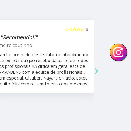
☆☆☆☆☆
5
"Recomendo!!"
"Recome
psicólog
melre coutinho
Sudoeste
Venho por meio deste, falar do atendimento
Beatriz A
de excelência que recebo da parte de todos
›
os profissionais.!!!A clínica em geral está de
Ela foi fun
PARABÉNS com a equipe de profissionais ,
durante a 
em especial, Glauber, Nayara e Pablo. Estou
por todo o
muito feliz com o atendimento dos mesmos.
anos. Além 
nunca tive
convênios 