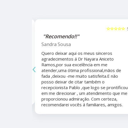
☆☆☆☆☆
5
☆☆☆☆☆
alho da
"Recomendo!!"
ho do
Sandra Sousa
Quero deixar aqui os meus sinceros
agradecimentos á Dr Nayara Aniceto
‹
Ramos,por sua excelência em me
 antes e
atender,uma ótima profissional,mãos de
mo agradecer
fada ,deixou -me muito satisfeita.E não
apêutico por
posso deixar de citar também o
er organizada,
recepcionista Pablo ,que logo se prontificou
marcação,
em me direcionar , um atendimento que me
proporcionou admiração. Com certeza,
recomendarei vocês á familiares, amigos.