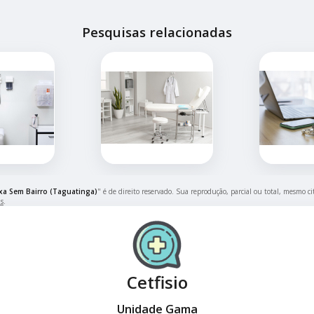
Pesquisas relacionadas
xa Sem Bairro (Taguatinga)
" é de direito reservado. Sua reprodução, parcial ou total, mesmo c
is
.
Cetfisio
Unidade Gama