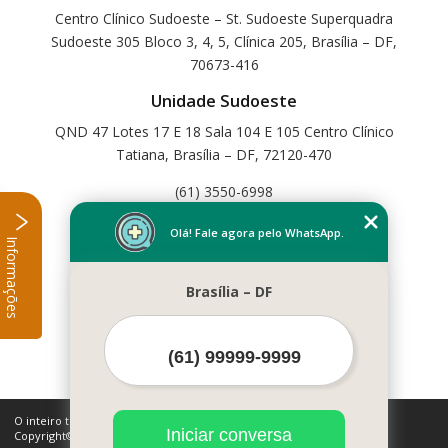
Centro Clínico Sudoeste – St. Sudoeste Superquadra
Sudoeste 305 Bloco 3, 4, 5, Clínica 205, Brasília – DF,
70673-416
Unidade Sudoeste
QND 47 Lotes 17 E 18 Sala 104 E 105 Centro Clínico
Tatiana, Brasília – DF, 72120-470
(61) 3550-6998
Home
Olá! Fale agora pelo WhatsApp.
Informações
Empresa
Missão
Brasília – DF
Serviços
Contato
Mapa do site
Mais Serviços
O inteiro teor deste site está sujeito à proteção de direitos autorais.
Iniciar conversa
Copyright© Cetfisio (Lei 9610 de 19/02/1998)