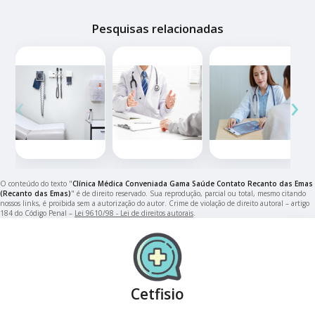
Pesquisas relacionadas
‹
›
O conteúdo do texto "
Clínica Médica Conveniada Gama Saúde Contato Recanto das Emas
(Recanto das Emas)
" é de direito reservado. Sua reprodução, parcial ou total, mesmo citando
nossos links, é proibida sem a autorização do autor. Crime de violação de direito autoral – artigo
184 do Código Penal –
Lei 9610/98 - Lei de direitos autorais
.
Cetfisio