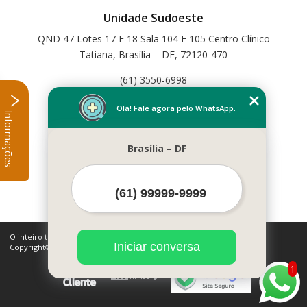
Unidade Sudoeste
QND 47 Lotes 17 E 18 Sala 104 E 105 Centro Clínico
Tatiana, Brasília – DF, 72120-470
(61) 3550-6998
Home
Olá! Fale agora pelo WhatsApp.
Informações
Empresa
Missão
Brasília – DF
Serviços
Contato
Mapa do site
Mais Serviços
O inteiro teor deste site está sujeito à proteção de direitos autorais.
Iniciar conversa
Copyright© Cetfisio (Lei 9610 de 19/02/1998)
1