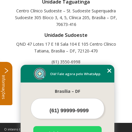
Unidade Taguatinga
Centro Clínico Sudoeste – St. Sudoeste Superquadra
Sudoeste 305 Bloco 3, 4, 5, Clínica 205, Brasília – DF,
70673-416
Unidade Sudoeste
QND 47 Lotes 17 E 18 Sala 104 E 105 Centro Clínico
Tatiana, Brasília – DF, 72120-470
(61) 3550-6998
Home
Olá! Fale agora pelo WhatsApp.
Informações
Empresa
Missão
Brasília – DF
Serviços
Contato
Mapa do site
Mais Serviços
O inteiro teor deste site está sujeito à proteção de direitos autorais.