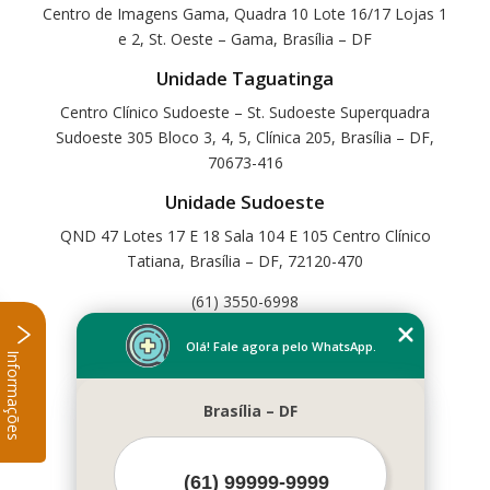
Centro de Imagens Gama, Quadra 10 Lote 16/17 Lojas 1
e 2, St. Oeste – Gama, Brasília – DF
Unidade Taguatinga
Centro Clínico Sudoeste – St. Sudoeste Superquadra
Sudoeste 305 Bloco 3, 4, 5, Clínica 205, Brasília – DF,
70673-416
Unidade Sudoeste
QND 47 Lotes 17 E 18 Sala 104 E 105 Centro Clínico
Tatiana, Brasília – DF, 72120-470
(61) 3550-6998
Home
Olá! Fale agora pelo WhatsApp.
Informações
Empresa
Missão
Brasília – DF
Serviços
Contato
Mapa do site