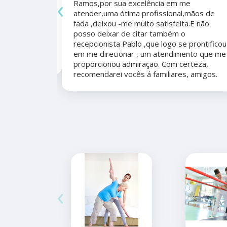
‹
Ramos,por sua excelência em me
 antes e
atender,uma ótima profissional,mãos de
mo agradecer
fada ,deixou -me muito satisfeita.E não
apêutico por
posso deixar de citar também o
er organizada,
recepcionista Pablo ,que logo se prontificou
marcação,
em me direcionar , um atendimento que me
proporcionou admiração. Com certeza,
recomendarei vocês á familiares, amigos.
‹