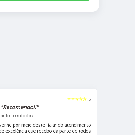
☆☆☆☆☆
5
"Recomendo!!"
"Recome
psicólog
melre coutinho
Sudoeste
Venho por meio deste, falar do atendimento
Beatriz A
de excelência que recebo da parte de todos