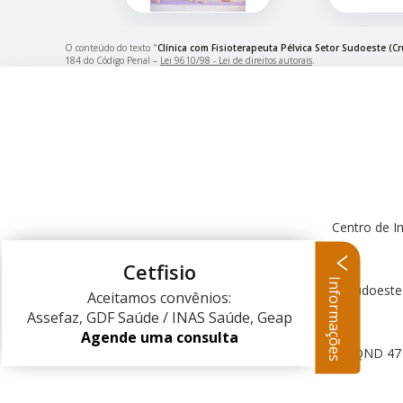
O conteúdo do texto "
Clínica com Fisioterapeuta Pélvica Setor Sudoeste (Cr
184 do Código Penal –
Lei 9610/98 - Lei de direitos autorais
.
Centro de I
Cetfisio
Informações
Centro Clínico Sudoeste
Aceitamos convênios:
Assefaz, GDF Saúde / INAS Saúde, Geap
Agende uma consulta
QND 47 L