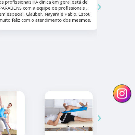
›
os profissionais.!!!A clínica em geral está de
Ela foi fun
PARABÉNS com a equipe de profissionais ,
durante a 
em especial, Glauber, Nayara e Pablo. Estou
por todo o
muito feliz com o atendimento dos mesmos.
anos. Além 
nunca tive
convênios 
›