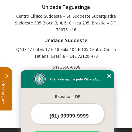
Unidade Taguatinga
Centro Clínico Sudoeste – St. Sudoeste Superquadra
Sudoeste 305 Bloco 3, 4, 5, Clínica 205, Brasília – DF,
70673-416
Unidade Sudoeste
QND 47 Lotes 17 E 18 Sala 104 E 105 Centro Clínico
Tatiana, Brasília – DF, 72120-470
(61) 3550-6998
Home
Olá! Fale agora pelo WhatsApp.
Informações
Empresa
Missão
Brasília – DF
Serviços
Contato
Mapa do site
Mais Serviços