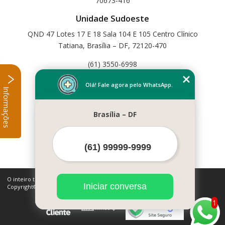
70673-416
Unidade Sudoeste
QND 47 Lotes 17 E 18 Sala 104 E 105 Centro Clínico
Tatiana, Brasília – DF, 72120-470
(61) 3550-6998
Home
Olá! Fale agora pelo WhatsApp.
Informações
Empresa
Missão
Brasília – DF
Serviços
Contato
Mapa do site
Mais Serviços
O inteiro teor deste site está sujeito à proteção de direitos autorais.
Iniciar conversa
Copyright© Cetfisio (Lei 9610 de 19/02/1998)
1