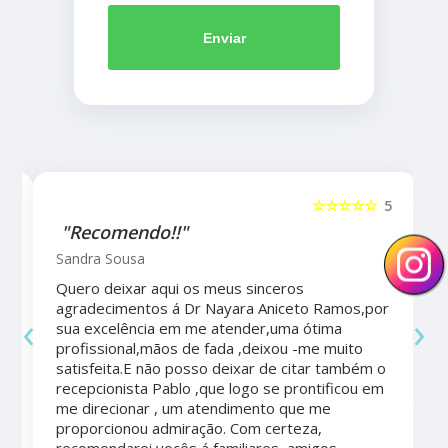
Enviar
5
☆☆☆☆☆
5
"Recomendo!!"
Sandra Sousa
Quero deixar aqui os meus sinceros
agradecimentos á Dr Nayara Aniceto Ramos,por
‹
›
sua excelência em me atender,uma ótima
a
profissional,mãos de fada ,deixou -me muito
satisfeita.E não posso deixar de citar também o
recepcionista Pablo ,que logo se prontificou em
me direcionar , um atendimento que me
proporcionou admiração. Com certeza,
recomendarei vocês á familiares, amigos.