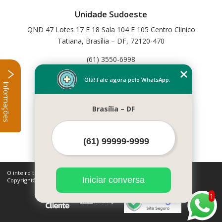
Unidade Sudoeste
QND 47 Lotes 17 E 18 Sala 104 E 105 Centro Clínico
Tatiana, Brasília – DF, 72120-470
(61) 3550-6998
Home
Olá! Fale agora pelo WhatsApp.
Informações
Empresa
Missão
Brasília – DF
Serviços
Contato
Mapa do site
Mais Serviços
O inteiro teor deste site está sujeito à proteção de direitos autorais.
Iniciar conversa
Copyright© Cetfisio (Lei 9610 de 19/02/1998)
1