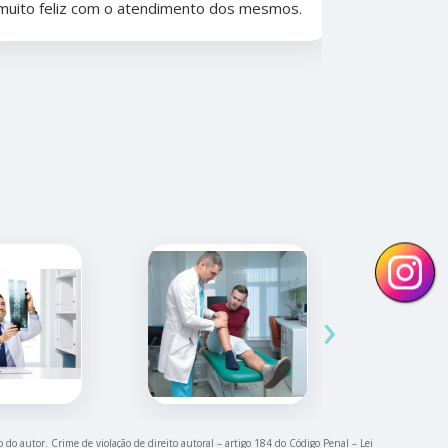
muito feliz com o atendimento dos mesmos.
anos. Além 
nunca tive
convênios 
›
o do autor. Crime de violação de direito autoral – artigo 184 do Código Penal –
Lei