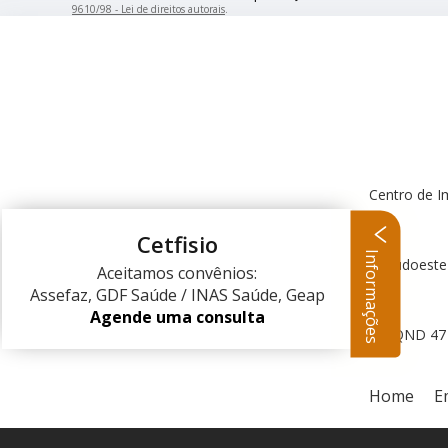
9610/98 - Lei de direitos autorais
.
Centro de I
Cetfisio
Informações
Centro Clínico Sudoeste
Aceitamos convênios:
Assefaz, GDF Saúde / INAS Saúde, Geap
Agende uma consulta
QND 47 L
Home
E