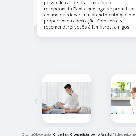
posso deixar de citar também o
er organizada,
recepcionista Pablo ,que logo se prontificou
marcação,
em me direcionar , um atendimento que me
proporcionou admiração. Com certeza,
recomendarei vocês á familiares, amigos.
‹
O conteúdo do texto "
Onde Tem Ortopedista Joelho Asa Sul
" é de direito re