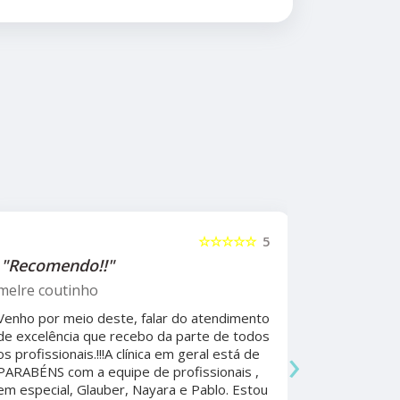
☆☆☆☆☆
5
"Recomendo!!"
"Recome
psicólog
melre coutinho
Sudoeste
Venho por meio deste, falar do atendimento
Beatriz A
de excelência que recebo da parte de todos
›
os profissionais.!!!A clínica em geral está de
Ela foi fun
PARABÉNS com a equipe de profissionais ,
durante a 
em especial, Glauber, Nayara e Pablo. Estou
por todo o