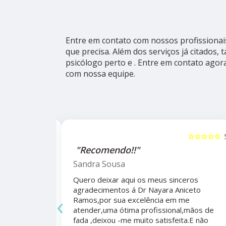
Entre em contato com nossos profissionai
que precisa. Além dos serviços já citado
psicólogo perto e . Entre em contato agora
com nossa equipe.
☆☆☆☆☆
5
☆☆☆☆☆
alho da
"Recomendo!!"
ho do
Sandra Sousa
Quero deixar aqui os meus sinceros
agradecimentos á Dr Nayara Aniceto
‹
Ramos,por sua excelência em me
 antes e
atender,uma ótima profissional,mãos de
mo agradecer
fada ,deixou -me muito satisfeita.E não
apêutico por