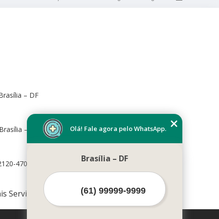
rasília – DF
Olá! Fale agora pelo WhatsApp.
Brasília – DF, 70673-416
Brasília – DF
72120-470
is Serviços