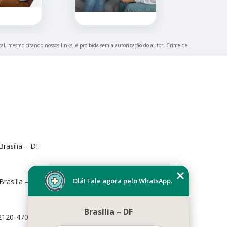
otal, mesmo citando nossos links, é proibida sem a autorização do autor. Crime de
rasília – DF
Olá! Fale agora pelo WhatsApp.
Brasília – DF, 70673-416
Brasília – DF
72120-470