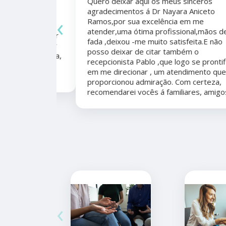
Quero deixar aqui os meus sinceros
agradecimentos á Dr Nayara Aniceto
‹
Ramos,por sua excelência em me
 antes e
atender,uma ótima profissional,mãos de
mo agradecer
fada ,deixou -me muito satisfeita.E não
apêutico por
posso deixar de citar também o
er organizada,
recepcionista Pablo ,que logo se prontificou
marcação,
em me direcionar , um atendimento que me
proporcionou admiração. Com certeza,
recomendarei vocês á familiares, amigos.
‹