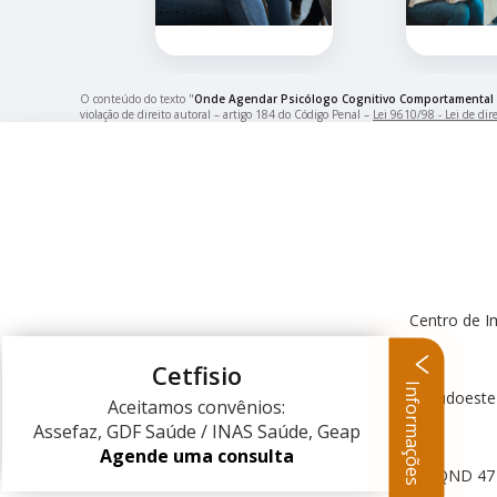
O conteúdo do texto "
Onde Agendar Psicólogo Cognitivo Comportamental 
violação de direito autoral – artigo 184 do Código Penal –
Lei 9610/98 - Lei de dire
Centro de I
Cetfisio
Informações
Centro Clínico Sudoeste
Aceitamos convênios:
Assefaz, GDF Saúde / INAS Saúde, Geap
Agende uma consulta
QND 47 L