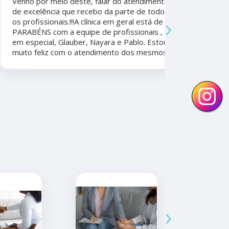
Venho por meio deste, falar do atendimento
Beatriz A
de excelência que recebo da parte de todos
›
os profissionais.!!!A clínica em geral está de
Ela foi fun
PARABÉNS com a equipe de profissionais ,
durante a 
em especial, Glauber, Nayara e Pablo. Estou
por todo o
muito feliz com o atendimento dos mesmos.
anos. Além 
nunca tive
convênios 
›