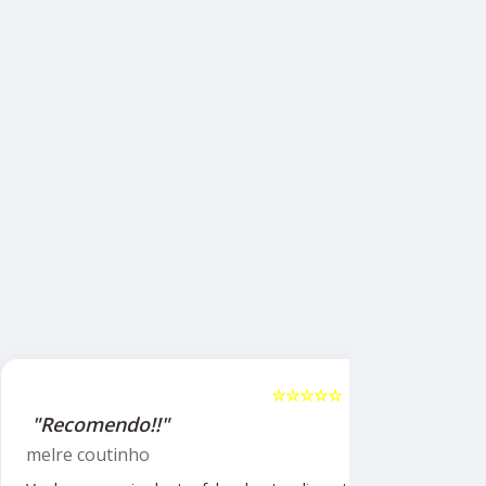
☆☆☆☆☆
5
"Recomendo!!"
"Recome
psicólog
melre coutinho
Sudoeste