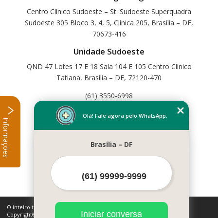
Centro Clínico Sudoeste – St. Sudoeste Superquadra
Sudoeste 305 Bloco 3, 4, 5, Clínica 205, Brasília – DF,
70673-416
Unidade Sudoeste
QND 47 Lotes 17 E 18 Sala 104 E 105 Centro Clínico
Tatiana, Brasília – DF, 72120-470
(61) 3550-6998
Home
Olá! Fale agora pelo WhatsApp.
Informações
Empresa
Missão
Brasília – DF
Serviços
Contato
Mapa do site
Mais Serviços
O inteiro teor deste site está sujeito à proteção de direitos autorais.
Iniciar conversa
Copyright© Cetfisio (Lei 9610 de 19/02/1998)