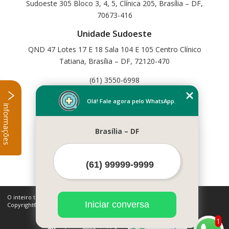
Sudoeste 305 Bloco 3, 4, 5, Clínica 205, Brasília – DF,
70673-416
Unidade Sudoeste
QND 47 Lotes 17 E 18 Sala 104 E 105 Centro Clínico
Tatiana, Brasília – DF, 72120-470
(61) 3550-6998
Home
Olá! Fale agora pelo WhatsApp.
Informações
Empresa
Missão
Brasília – DF
Serviços
Contato
Mapa do site
Mais Serviços
O inteiro teor deste site está sujeito à proteção de direitos autorais.
Iniciar conversa
Copyright© Cetfisio (Lei 9610 de 19/02/1998)
1