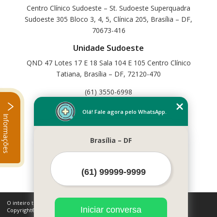
Centro Clínico Sudoeste – St. Sudoeste Superquadra
Sudoeste 305 Bloco 3, 4, 5, Clínica 205, Brasília – DF,
70673-416
Unidade Sudoeste
QND 47 Lotes 17 E 18 Sala 104 E 105 Centro Clínico
Tatiana, Brasília – DF, 72120-470
(61) 3550-6998
Home
Olá! Fale agora pelo WhatsApp.
Informações
Empresa
Missão
Brasília – DF
Serviços
Contato
Mapa do site
Mais Serviços
O inteiro teor deste site está sujeito à proteção de direitos autorais.
Iniciar conversa
Copyright© Cetfisio (Lei 9610 de 19/02/1998)