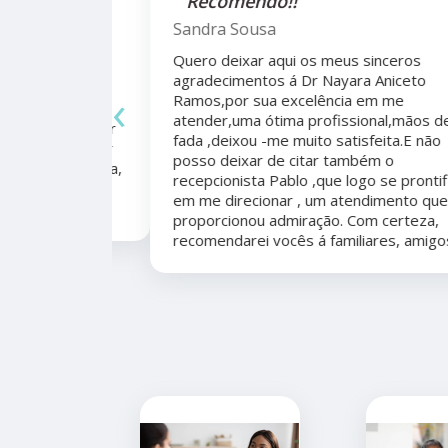
alho da
"Recomendo!!"
ho do
Sandra Sousa
Quero deixar aqui os meus sinceros
agradecimentos á Dr Nayara Aniceto
‹
Ramos,por sua excelência em me
 antes e
atender,uma ótima profissional,mãos de
mo agradecer
fada ,deixou -me muito satisfeita.E não
apêutico por
posso deixar de citar também o
er organizada,
recepcionista Pablo ,que logo se prontificou
marcação,
em me direcionar , um atendimento que me
proporcionou admiração. Com certeza,
recomendarei vocês á familiares, amigos.