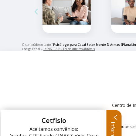
‹
O conteúdo do texto "
Psicólogo para Casal Setor Monte D Armas (Planaltin
Código Penal –
Lei 9610/98 - Lei de direitos autorais
.
Centro de I
Cetfisio
Informações
Centro Clínico Sudoeste
Aceitamos convênios:
Assefaz, GDF Saúde / INAS Saúde, Geap