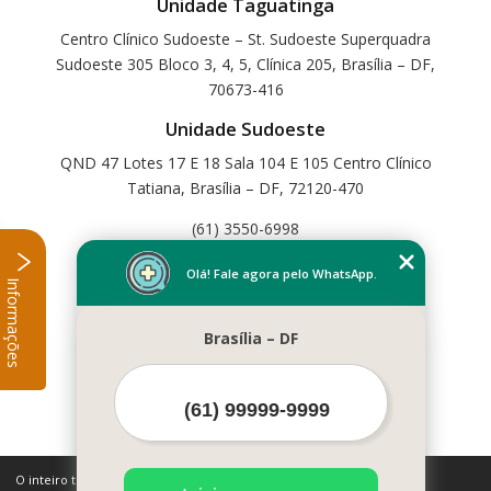
Unidade Taguatinga
Centro Clínico Sudoeste – St. Sudoeste Superquadra
Sudoeste 305 Bloco 3, 4, 5, Clínica 205, Brasília – DF,
70673-416
Unidade Sudoeste
QND 47 Lotes 17 E 18 Sala 104 E 105 Centro Clínico
Tatiana, Brasília – DF, 72120-470
(61) 3550-6998
Home
Olá! Fale agora pelo WhatsApp.
Informações
Empresa
Missão
Brasília – DF
Serviços
Contato
Mapa do site
Mais Serviços
O inteiro teor deste site está sujeito à proteção de direitos autorais.