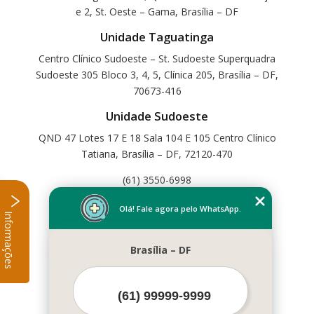
e 2, St. Oeste – Gama, Brasília – DF
Unidade Taguatinga
Centro Clínico Sudoeste – St. Sudoeste Superquadra
Sudoeste 305 Bloco 3, 4, 5, Clínica 205, Brasília – DF,
70673-416
Unidade Sudoeste
QND 47 Lotes 17 E 18 Sala 104 E 105 Centro Clínico
Tatiana, Brasília – DF, 72120-470
(61) 3550-6998
Home
Olá! Fale agora pelo WhatsApp.
Informações
Empresa
Missão
Brasília – DF
Serviços
Contato
Mapa do site
Mais Serviços