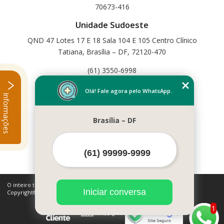
70673-416
Unidade Sudoeste
QND 47 Lotes 17 E 18 Sala 104 E 105 Centro Clínico
Tatiana, Brasília – DF, 72120-470
(61) 3550-6998
Home
Olá! Fale agora pelo WhatsApp.
Informações
Empresa
Missão
Brasília – DF
Serviços
Contato
Mapa do site
Mais Serviços
O inteiro teor deste site está sujeito à proteção de direitos autorais.
Iniciar conversa
Copyright© Cetfisio (Lei 9610 de 19/02/1998)
1