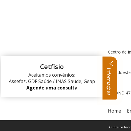
Centro de I
Cetfisio
Informações
Centro Clínico Sudoeste
Aceitamos convênios:
Assefaz, GDF Saúde / INAS Saúde, Geap
Agende uma consulta
QND 47 L
Home
E
O inteiro teor