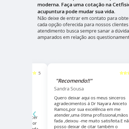
moderna. Faça uma cotação na Cetfisi
acupuntura pode mudar sua vida.
Não deixe de entrar em contato para obte
cada opção oferecida para nossos cliente
atendimento busca sempre sanar a dúvida 
amparados em relação aos questionament
☆☆☆☆☆
5
☆☆☆☆☆
alho da
"Recomendo!!"
ho do
Sandra Sousa
Quero deixar aqui os meus sinceros
agradecimentos á Dr Nayara Aniceto
‹
Ramos,por sua excelência em me
 antes e
atender,uma ótima profissional,mãos de
mo agradecer
fada ,deixou -me muito satisfeita.E não
apêutico por
posso deixar de citar também o
er organizada,