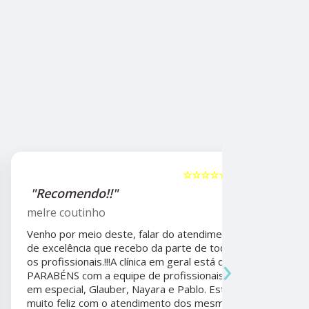
☆☆☆☆☆
5
"Recomendo!!"
"Recome
psicólog
melre coutinho
Sudoeste
Venho por meio deste, falar do atendimento
Beatriz A
de excelência que recebo da parte de todos
›
os profissionais.!!!A clínica em geral está de
Ela foi fun
PARABÉNS com a equipe de profissionais ,
durante a 
em especial, Glauber, Nayara e Pablo. Estou
por todo o
muito feliz com o atendimento dos mesmos.
anos. Além 