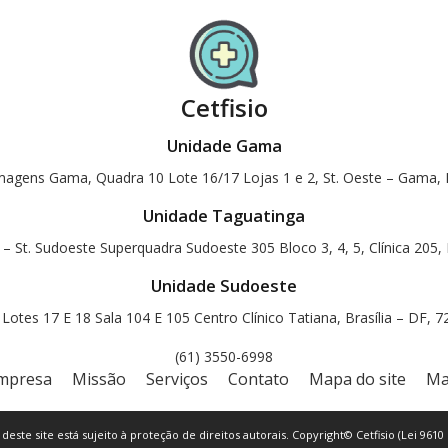
Cetfisio
Unidade Gama
magens Gama, Quadra 10 Lote 16/17 Lojas 1 e 2, St. Oeste – Gama, B
Unidade Taguatinga
 – St. Sudoeste Superquadra Sudoeste 305 Bloco 3, 4, 5, Clínica 205, 
Unidade Sudoeste
otes 17 E 18 Sala 104 E 105 Centro Clínico Tatiana, Brasília – DF, 
(61) 3550-6998
mpresa
Missão
Serviços
Contato
Mapa do site
Ma
 deste site está sujeito à proteção de direitos autorais. Copyright© Cetfisio (Lei 9610