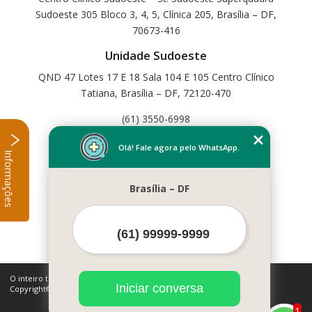
Sudoeste 305 Bloco 3, 4, 5, Clínica 205, Brasília – DF,
70673-416
Unidade Sudoeste
QND 47 Lotes 17 E 18 Sala 104 E 105 Centro Clínico
Tatiana, Brasília – DF, 72120-470
(61) 3550-6998
Home
Olá! Fale agora pelo WhatsApp.
Informações
Empresa
Missão
Brasília – DF
Serviços
Contato
Mapa do site
Mais Serviços
O inteiro teor deste site está sujeito à proteção de direitos autorais.
Iniciar conversa
Copyright© Cetfisio (Lei 9610 de 19/02/1998)
1