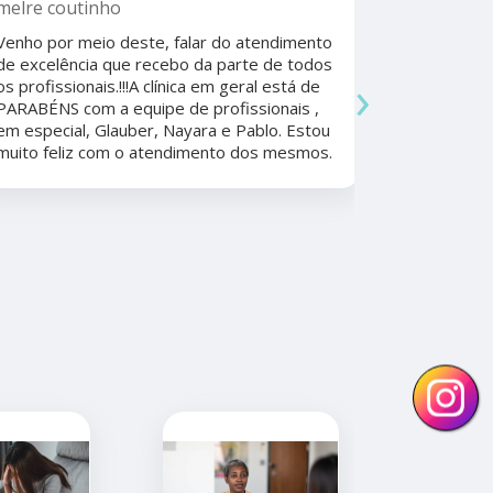
psicólog
melre coutinho
Sudoeste
Venho por meio deste, falar do atendimento
Beatriz A
de excelência que recebo da parte de todos
›
os profissionais.!!!A clínica em geral está de
Ela foi fun
PARABÉNS com a equipe de profissionais ,
durante a 
em especial, Glauber, Nayara e Pablo. Estou
por todo o
muito feliz com o atendimento dos mesmos.
anos. Além 
nunca tive
convênios 