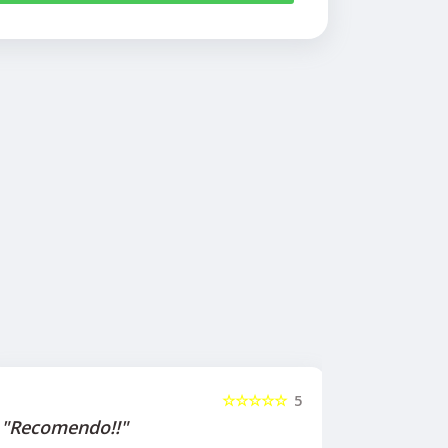
☆☆☆☆☆
5
"Recomendo!!"
"Recome