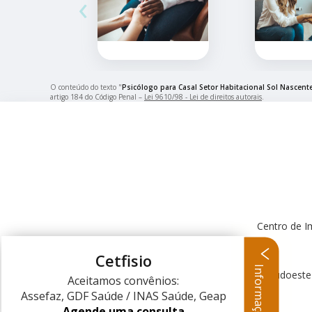
‹
O conteúdo do texto "
Psicólogo para Casal Setor Habitacional Sol Nascente
artigo 184 do Código Penal –
Lei 9610/98 - Lei de direitos autorais
.
Centro de I
Cetfisio
Informações
Centro Clínico Sudoeste
Aceitamos convênios:
Assefaz, GDF Saúde / INAS Saúde, Geap
Agende uma consulta