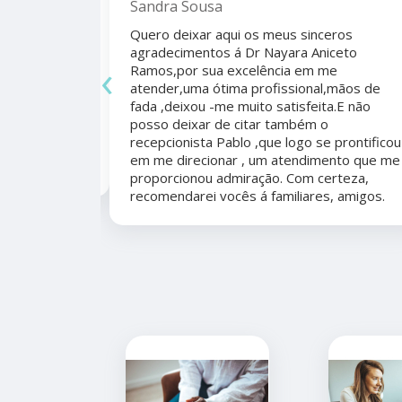
ho do
Sandra Sousa
Quero deixar aqui os meus sinceros
agradecimentos á Dr Nayara Aniceto
‹
Ramos,por sua excelência em me
 antes e
atender,uma ótima profissional,mãos de
mo agradecer
fada ,deixou -me muito satisfeita.E não
apêutico por
posso deixar de citar também o
er organizada,
recepcionista Pablo ,que logo se prontificou
marcação,
em me direcionar , um atendimento que me
proporcionou admiração. Com certeza,
recomendarei vocês á familiares, amigos.