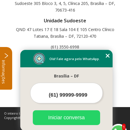
Sudoeste 305 Bloco 3, 4, 5, Clínica 205, Brasília – DF,
70673-416
Unidade Sudoeste
QND 47 Lotes 17 E 18 Sala 104 E 105 Centro Clínico
Tatiana, Brasília – DF, 72120-470
(61) 3550-6998
Home
Olá! Fale agora pelo WhatsApp.
Informações
Empresa
Missão
Brasília – DF
Serviços
Contato
Mapa do site
Mais Serviços
O inteiro teor deste site está sujeito à proteção de direitos autorais.
Iniciar conversa
Copyright© Cetfisio (Lei 9610 de 19/02/1998)
1