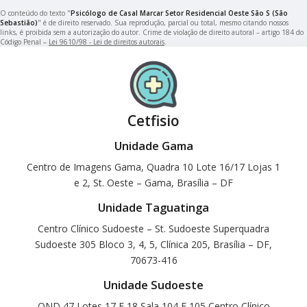
O conteúdo do texto "
Psicólogo de Casal Marcar Setor Residencial Oeste São S (São
Sebastião)
" é de direito reservado. Sua reprodução, parcial ou total, mesmo citando nossos
links, é proibida sem a autorização do autor. Crime de violação de direito autoral – artigo 184 do
Código Penal –
Lei 9610/98 - Lei de direitos autorais
.
Cetfisio
Unidade Gama
Centro de Imagens Gama, Quadra 10 Lote 16/17 Lojas 1
e 2, St. Oeste – Gama, Brasília – DF
Unidade Taguatinga
Centro Clínico Sudoeste – St. Sudoeste Superquadra
Sudoeste 305 Bloco 3, 4, 5, Clínica 205, Brasília – DF,
70673-416
Unidade Sudoeste
QND 47 Lotes 17 E 18 Sala 104 E 105 Centro Clínico