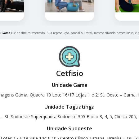
 (Gama)
" é de direito reservado. Sua reprodução, parcial ou total, mesmo citando nossos links, é 
Cetfisio
Unidade Gama
magens Gama, Quadra 10 Lote 16/17 Lojas 1 e 2, St. Oeste – Gama, B
Unidade Taguatinga
 – St. Sudoeste Superquadra Sudoeste 305 Bloco 3, 4, 5, Clínica 205, 
Unidade Sudoeste
otes 17 E 18 Sala 104 E 105 Centro Clínico Tatiana, Brasília – DF, 