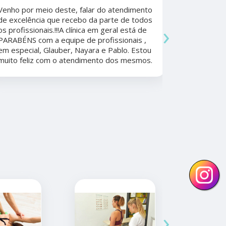
Sudoeste
Venho por meio deste, falar do atendimento
Beatriz A
de excelência que recebo da parte de todos
›
os profissionais.!!!A clínica em geral está de
Ela foi fun
PARABÉNS com a equipe de profissionais ,
durante a 
em especial, Glauber, Nayara e Pablo. Estou
por todo o
muito feliz com o atendimento dos mesmos.
anos. Além 
nunca tive
convênios 
›