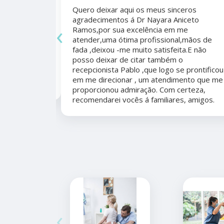
Quero deixar aqui os meus sinceros
agradecimentos á Dr Nayara Aniceto
‹
Ramos,por sua excelência em me
 antes e
atender,uma ótima profissional,mãos de
mo agradecer
fada ,deixou -me muito satisfeita.E não
apêutico por
posso deixar de citar também o
er organizada,
recepcionista Pablo ,que logo se prontificou
marcação,
em me direcionar , um atendimento que me
proporcionou admiração. Com certeza,
recomendarei vocês á familiares, amigos.
‹