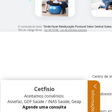
O conteúdo do texto "
Onde Fazer Reeducação Postural Setor Central Gama
184 do Código Penal –
Lei 9610/98 - Lei de direitos autorais
.
Centro de I
Cetfisio
Informações
Centro Clínico Sudoeste
Aceitamos convênios:
Assefaz, GDF Saúde / INAS Saúde, Geap
Agende uma consulta
QND 47 L