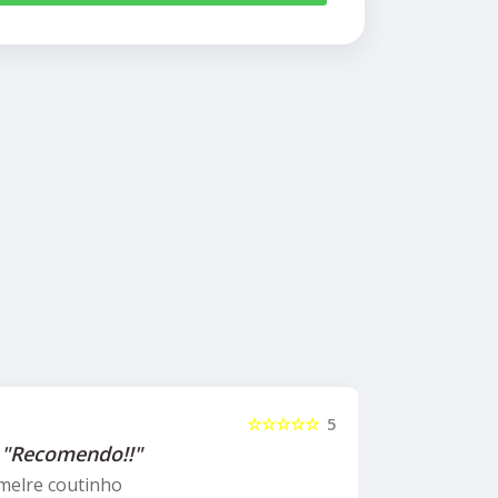
☆☆☆☆☆
5
"Recomendo!!"
"Recome
psicólog
melre coutinho