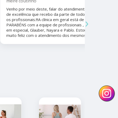
melre coutinho
Sudoeste
Venho por meio deste, falar do atendimento
Beatriz A
de excelência que recebo da parte de todos
›
os profissionais.!!!A clínica em geral está de
Ela foi fun
PARABÉNS com a equipe de profissionais ,
durante a 
em especial, Glauber, Nayara e Pablo. Estou
por todo o
muito feliz com o atendimento dos mesmos.
anos. Além 
nunca tive
convênios 