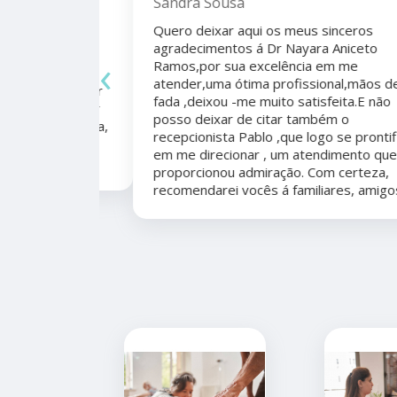
Sandra Sousa
Quero deixar aqui os meus sinceros
agradecimentos á Dr Nayara Aniceto
‹
Ramos,por sua excelência em me
 antes e
atender,uma ótima profissional,mãos de
mo agradecer
fada ,deixou -me muito satisfeita.E não
apêutico por
posso deixar de citar também o
er organizada,
recepcionista Pablo ,que logo se prontificou
marcação,
em me direcionar , um atendimento que me
proporcionou admiração. Com certeza,
recomendarei vocês á familiares, amigos.