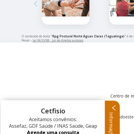
‹
O conteúdo do texto "
Rpg Postural Norte Águas Claras (Taguatinga)
" é de 
Penal –
Lei 9610/98 - Lei de direitos autorais
.
Centro de I
Cetfisio
Informações
Centro Clínico Sudoeste
Aceitamos convênios:
Assefaz, GDF Saúde / INAS Saúde, Geap
Agende uma consulta