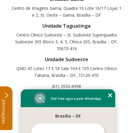
Centro de Imagens Gama, Quadra 10 Lote 16/17 Lojas 1
e 2, St. Oeste – Gama, Brasília – DF
Unidade Taguatinga
Centro Clínico Sudoeste – St. Sudoeste Superquadra
Sudoeste 305 Bloco 3, 4, 5, Clínica 205, Brasília – DF,
70673-416
Unidade Sudoeste
QND 47 Lotes 17 E 18 Sala 104 E 105 Centro Clínico
Tatiana, Brasília – DF, 72120-470
(61) 3550-6998
Home
Olá! Fale agora pelo WhatsApp.
Informações
Empresa
Missão
Brasília – DF
Serviços
Contato
Mapa do site