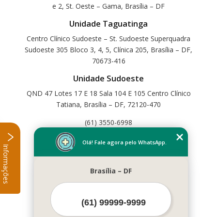
e 2, St. Oeste – Gama, Brasília – DF
Unidade Taguatinga
Centro Clínico Sudoeste – St. Sudoeste Superquadra
Sudoeste 305 Bloco 3, 4, 5, Clínica 205, Brasília – DF,
70673-416
Unidade Sudoeste
QND 47 Lotes 17 E 18 Sala 104 E 105 Centro Clínico
Tatiana, Brasília – DF, 72120-470
(61) 3550-6998
Home
Olá! Fale agora pelo WhatsApp.
Informações
Empresa
Missão
Brasília – DF
Serviços
Contato
Mapa do site
Mais Serviços