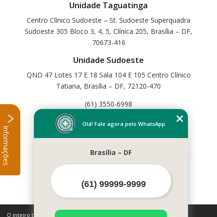
Unidade Taguatinga
Centro Clínico Sudoeste – St. Sudoeste Superquadra
Sudoeste 305 Bloco 3, 4, 5, Clínica 205, Brasília – DF,
70673-416
Unidade Sudoeste
QND 47 Lotes 17 E 18 Sala 104 E 105 Centro Clínico
Tatiana, Brasília – DF, 72120-470
(61) 3550-6998
Home
Olá! Fale agora pelo WhatsApp.
Informações
Empresa
Missão
Brasília – DF
Serviços
Contato
Mapa do site
Mais Serviços
O inteiro teor deste site está sujeito à proteção de direitos autorais.