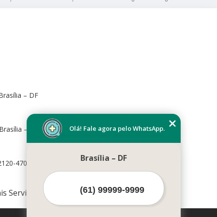
rasília – DF
Olá! Fale agora pelo WhatsApp.
Brasília – DF, 70673-416
Brasília – DF
72120-470
is Serviços