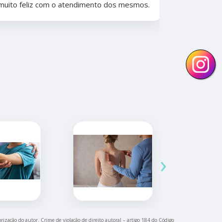
muito feliz com o atendimento dos mesmos.
anos. Além 
nunca tive
convênios 
›
orização do autor. Crime de violação de direito autoral – artigo 184 do Código