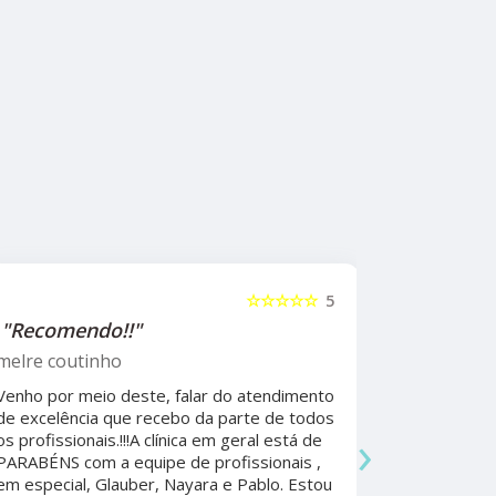
☆☆☆☆☆
5
"Recomendo!!"
"Recome
psicólog
melre coutinho
Sudoeste
Venho por meio deste, falar do atendimento
Beatriz A
de excelência que recebo da parte de todos
›
os profissionais.!!!A clínica em geral está de
Ela foi fun
PARABÉNS com a equipe de profissionais ,
durante a 
em especial, Glauber, Nayara e Pablo. Estou
por todo o