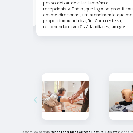
posso deixar de citar também o
er organizada,
recepcionista Pablo ,que logo se prontificou
marcação,
em me direcionar , um atendimento que me
proporcionou admiração. Com certeza,
recomendarei vocês á familiares, amigos.
‹
O conteúdo do texto "
Onde Fazer Rpg Correção Postural Park Way
" é de dir