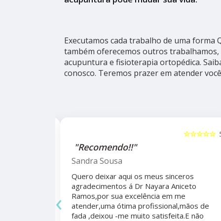
Executamos cada trabalho de uma forma Qu
também oferecemos outros trabalhamos, 
acupuntura e fisioterapia ortopédica. Sai
conosco. Teremos prazer em atender você
☆☆☆☆☆
5
☆☆☆☆☆
alho da
"Recomendo!!"
ho do
Sandra Sousa
Quero deixar aqui os meus sinceros
agradecimentos á Dr Nayara Aniceto
‹
Ramos,por sua excelência em me
 antes e
atender,uma ótima profissional,mãos de
mo agradecer
fada ,deixou -me muito satisfeita.E não
apêutico por