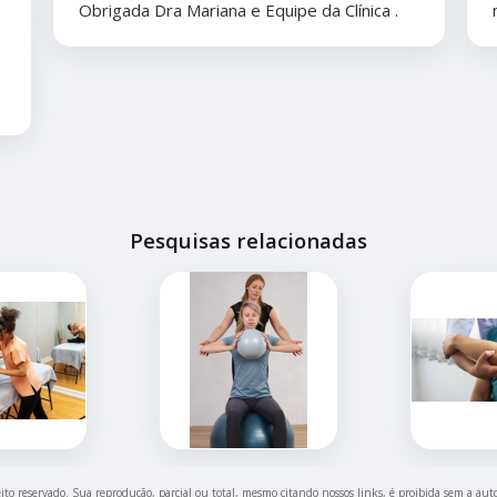
Obrigada Dra Mariana e Equipe da Clínica .
Pesquisas relacionadas
eito reservado. Sua reprodução, parcial ou total, mesmo citando nossos links, é proibida sem a aut