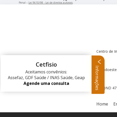
Penal –
Lei 9610/98 - Lei de direitos autorais
.
Centro de I
Cetfisio
Informações
Centro Clínico Sudoeste
Aceitamos convênios:
Assefaz, GDF Saúde / INAS Saúde, Geap
Agende uma consulta
QND 47 L
Home
E