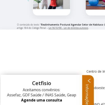
O conteúdo do texto "
Realinhamento Postural Agendar Setor de Habitaco 
artigo 184 do Código Penal –
Lei 9610/98 - Lei de direitos autorais
.
Centro de I
Cetfisio
Informações
Centro Clínico Sudoeste
Aceitamos convênios:
Assefaz, GDF Saúde / INAS Saúde, Geap
Agende uma consulta
QND 47 L