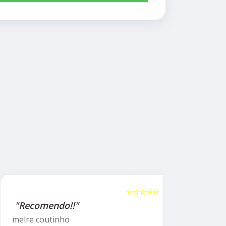
☆☆☆☆☆
5
"Recomendo!!"
"Recome
psicólog
melre coutinho