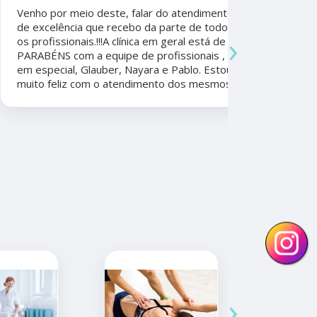
Sudoeste
Venho por meio deste, falar do atendimento
Beatriz A
de excelência que recebo da parte de todos
›
os profissionais.!!!A clínica em geral está de
Ela foi fun
PARABÉNS com a equipe de profissionais ,
durante a 
em especial, Glauber, Nayara e Pablo. Estou
por todo o
muito feliz com o atendimento dos mesmos.
anos. Além 
nunca tive
convênios 
›