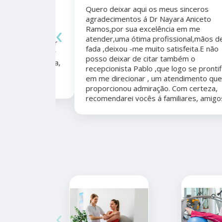
Quero deixar aqui os meus sinceros
agradecimentos á Dr Nayara Aniceto
‹
Ramos,por sua excelência em me
 antes e
atender,uma ótima profissional,mãos de
mo agradecer
fada ,deixou -me muito satisfeita.E não
apêutico por
posso deixar de citar também o
er organizada,
recepcionista Pablo ,que logo se prontificou
marcação,
em me direcionar , um atendimento que me
proporcionou admiração. Com certeza,
recomendarei vocês á familiares, amigos.
‹