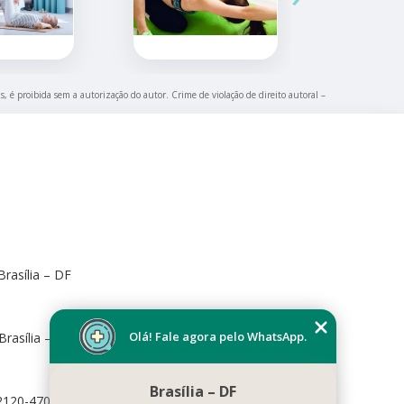
s, é proibida sem a autorização do autor. Crime de violação de direito autoral –
rasília – DF
Olá! Fale agora pelo WhatsApp.
Brasília – DF, 70673-416
Brasília – DF
72120-470