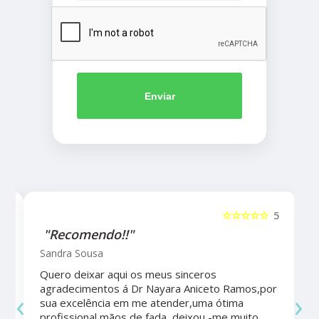
Enviar
5
☆☆☆☆☆
5
"Recomendo!!"
Sandra Sousa
Quero deixar aqui os meus sinceros
agradecimentos á Dr Nayara Aniceto Ramos,por
‹
›
sua excelência em me atender,uma ótima
a
profissional,mãos de fada ,deixou -me muito