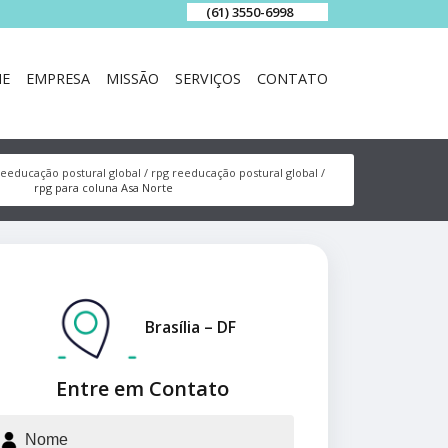
(61) 3550-6998
E
EMPRESA
MISSÃO
SERVIÇOS
CONTATO
reeducação postural global
rpg reeducação postural global
rpg para coluna Asa Norte
Brasília – DF
Entre em Contato