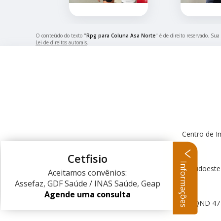
O conteúdo do texto "
Rpg para Coluna Asa Norte
" é de direito reservado. Sua
Lei de direitos autorais
.
Centro de I
Cetfisio
Informações
Centro Clínico Sudoeste
Aceitamos convênios:
Assefaz, GDF Saúde / INAS Saúde, Geap
Agende uma consulta
QND 47 L