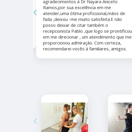
agradecimentos á Dr Nayara Aniceto
‹
Ramos,por sua excelência em me
 antes e
atender,uma ótima profissional,mãos de
mo agradecer
fada ,deixou -me muito satisfeita.E não
apêutico por
posso deixar de citar também o
er organizada,
recepcionista Pablo ,que logo se prontificou
marcação,
em me direcionar , um atendimento que me
proporcionou admiração. Com certeza,
recomendarei vocês á familiares, amigos.
‹