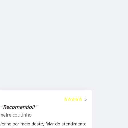
☆☆☆☆☆
5
"Recomendo!!"
"Recome
psicólog
melre coutinho
Sudoeste
Venho por meio deste, falar do atendimento