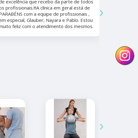
Beatriz A
de excelência que recebo da parte de todos
›
os profissionais.!!!A clínica em geral está de
Ela foi fun
PARABÉNS com a equipe de profissionais ,
durante a 
em especial, Glauber, Nayara e Pablo. Estou
por todo o
muito feliz com o atendimento dos mesmos.
anos. Além 
nunca tive
convênios 
›