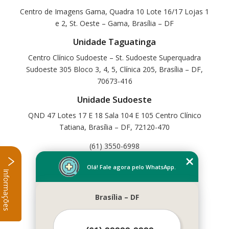
Centro de Imagens Gama, Quadra 10 Lote 16/17 Lojas 1
e 2, St. Oeste – Gama, Brasília – DF
Unidade Taguatinga
Centro Clínico Sudoeste – St. Sudoeste Superquadra
Sudoeste 305 Bloco 3, 4, 5, Clínica 205, Brasília – DF,
70673-416
Unidade Sudoeste
QND 47 Lotes 17 E 18 Sala 104 E 105 Centro Clínico
Tatiana, Brasília – DF, 72120-470
(61) 3550-6998
Home
Olá! Fale agora pelo WhatsApp.
Informações
Empresa
Missão
Brasília – DF
Serviços
Contato
Mapa do site