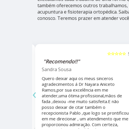
também oferecemos outros trabalhamos, 
acupuntura e fisioterapia ortopédica. Sai
conosco. Teremos prazer em atender você
☆☆☆☆☆
5
☆☆☆☆☆
alho da
"Recomendo!!"
ho do
Sandra Sousa
Quero deixar aqui os meus sinceros
agradecimentos á Dr Nayara Aniceto
‹
Ramos,por sua excelência em me
 antes e
atender,uma ótima profissional,mãos de
mo agradecer
fada ,deixou -me muito satisfeita.E não
apêutico por
posso deixar de citar também o
er organizada,
recepcionista Pablo ,que logo se prontificou
marcação,
em me direcionar , um atendimento que me
proporcionou admiração. Com certeza,