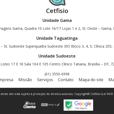
Cetfisio
Unidade Gama
magens Gama, Quadra 10 Lote 16/17 Lojas 1 e 2, St. Oeste – Gama, B
Unidade Taguatinga
 – St. Sudoeste Superquadra Sudoeste 305 Bloco 3, 4, 5, Clínica 205, 
Unidade Sudoeste
otes 17 E 18 Sala 104 E 105 Centro Clínico Tatiana, Brasília – DF, 
(61) 3550-6998
mpresa
Missão
Serviços
Contato
Mapa do site
Ma
 deste site está sujeito à proteção de direitos autorais. Copyright© Cetfisio (Lei 9610