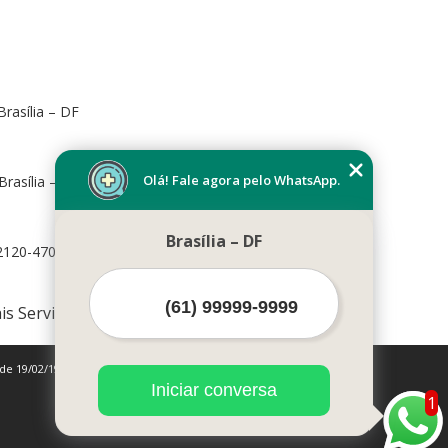
rasília – DF
Olá! Fale agora pelo WhatsApp.
Brasília – DF, 70673-416
Brasília – DF
72120-470
is Serviços
 de 19/02/1998)
Iniciar conversa
1