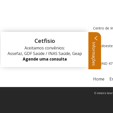
Centro de I
Cetfisio
Informações
Centro Clínico Sudoeste
Aceitamos convênios:
Assefaz, GDF Saúde / INAS Saúde, Geap
Agende uma consulta
QND 47 L
Home
E
O inteiro teor