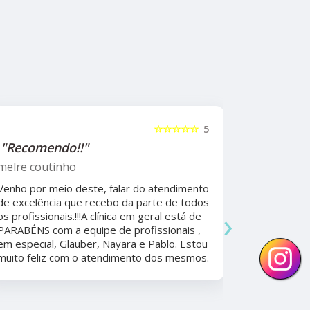
☆☆☆☆☆
5
"Recomendo!!"
"Recome
psicólog
melre coutinho
Sudoeste
Venho por meio deste, falar do atendimento
Beatriz A
de excelência que recebo da parte de todos
›
os profissionais.!!!A clínica em geral está de
Ela foi fun
PARABÉNS com a equipe de profissionais ,
durante a 
em especial, Glauber, Nayara e Pablo. Estou
por todo o
muito feliz com o atendimento dos mesmos.
anos. Além 
nunca tive
convênios 