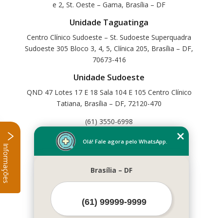
e 2, St. Oeste – Gama, Brasília – DF
Unidade Taguatinga
Centro Clínico Sudoeste – St. Sudoeste Superquadra
Sudoeste 305 Bloco 3, 4, 5, Clínica 205, Brasília – DF,
70673-416
Unidade Sudoeste
QND 47 Lotes 17 E 18 Sala 104 E 105 Centro Clínico
Tatiana, Brasília – DF, 72120-470
(61) 3550-6998
Home
Olá! Fale agora pelo WhatsApp.
Informações
Empresa
Missão
Brasília – DF
Serviços
Contato
Mapa do site
Mais Serviços