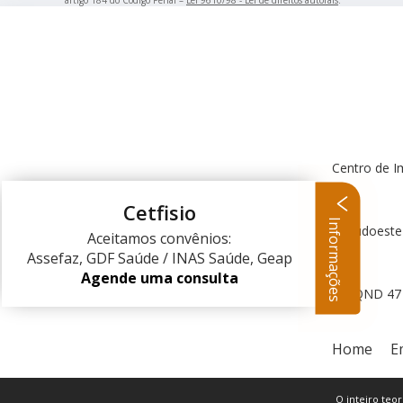
artigo 184 do Código Penal –
Lei 9610/98 - Lei de direitos autorais
.
Centro de I
Cetfisio
Informações
Centro Clínico Sudoeste
Aceitamos convênios:
Assefaz, GDF Saúde / INAS Saúde, Geap
Agende uma consulta
QND 47 L
Home
E
O inteiro teor