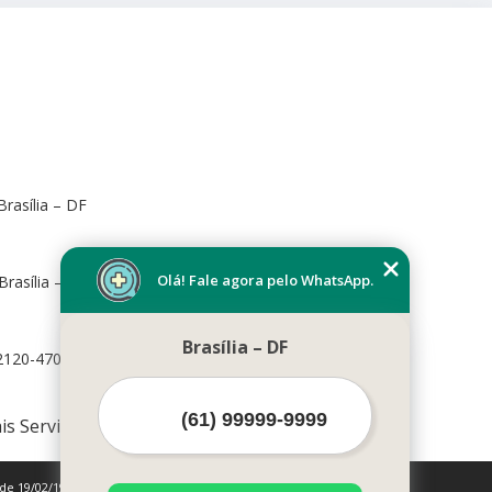
rasília – DF
Olá! Fale agora pelo WhatsApp.
Brasília – DF, 70673-416
Brasília – DF
72120-470
is Serviços
 de 19/02/1998)