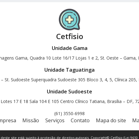
Cetfisio
Unidade Gama
magens Gama, Quadra 10 Lote 16/17 Lojas 1 e 2, St. Oeste – Gama, B
Unidade Taguatinga
 – St. Sudoeste Superquadra Sudoeste 305 Bloco 3, 4, 5, Clínica 205, 
Unidade Sudoeste
otes 17 E 18 Sala 104 E 105 Centro Clínico Tatiana, Brasília – DF, 
(61) 3550-6998
mpresa
Missão
Serviços
Contato
Mapa do site
Ma
 deste site está sujeito à proteção de direitos autorais. Copyright© Cetfisio (Lei 9610