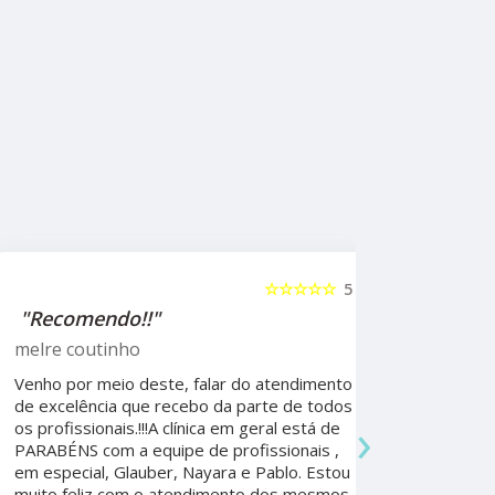
☆☆☆☆☆
5
"Recomendo!!"
"Recome
psicólog
melre coutinho
Sudoeste
Venho por meio deste, falar do atendimento
Beatriz A
de excelência que recebo da parte de todos
›
os profissionais.!!!A clínica em geral está de
Ela foi fun
PARABÉNS com a equipe de profissionais ,
durante a 
em especial, Glauber, Nayara e Pablo. Estou
por todo o
muito feliz com o atendimento dos mesmos.