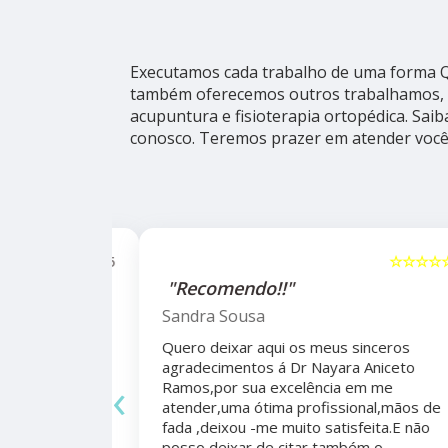
Executamos cada trabalho de uma forma Qu
também oferecemos outros trabalhamos, 
acupuntura e fisioterapia ortopédica. Sai
conosco. Teremos prazer em atender você
☆☆☆☆☆
5
☆☆☆☆☆
alho da
"Recomendo!!"
ho do
Sandra Sousa
Quero deixar aqui os meus sinceros
agradecimentos á Dr Nayara Aniceto
‹
Ramos,por sua excelência em me
 antes e
atender,uma ótima profissional,mãos de
mo agradecer
fada ,deixou -me muito satisfeita.E não
apêutico por
posso deixar de citar também o