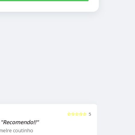
☆☆☆☆☆
5
"Recomendo!!"
"Recome
psicólog
melre coutinho