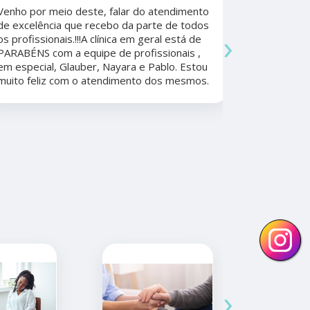
Sudoeste
Venho por meio deste, falar do atendimento
Beatriz A
de excelência que recebo da parte de todos
›
os profissionais.!!!A clínica em geral está de
Ela foi fun
PARABÉNS com a equipe de profissionais ,
durante a 
em especial, Glauber, Nayara e Pablo. Estou
por todo o
muito feliz com o atendimento dos mesmos.
anos. Além 
nunca tive
convênios 
›