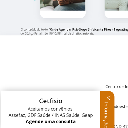
O conteúdo do texto "
Onde Agendar Psicólogo Sh Vicente Pires (Taguatin
do Código Penal –
Lei 9610/98 - Lei de direitos autorais
.
Centro de I
Cetfisio
Informações
Centro Clínico Sudoeste
Aceitamos convênios:
Assefaz, GDF Saúde / INAS Saúde, Geap
Agende uma consulta
QND 47 L