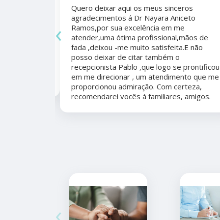
Quero deixar aqui os meus sinceros
agradecimentos á Dr Nayara Aniceto
‹
Ramos,por sua excelência em me
 antes e
atender,uma ótima profissional,mãos de
mo agradecer
fada ,deixou -me muito satisfeita.E não
apêutico por
posso deixar de citar também o
er organizada,
recepcionista Pablo ,que logo se prontificou
marcação,
em me direcionar , um atendimento que me
proporcionou admiração. Com certeza,
recomendarei vocês á familiares, amigos.
‹