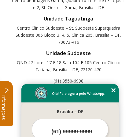
Centro de Imagens Gama, Quadra 10 Lote 16/17 Lojas 1
e 2, St. Oeste – Gama, Brasília – DF
Unidade Taguatinga
Centro Clínico Sudoeste – St. Sudoeste Superquadra
Sudoeste 305 Bloco 3, 4, 5, Clínica 205, Brasília – DF,
70673-416
Unidade Sudoeste
QND 47 Lotes 17 E 18 Sala 104 E 105 Centro Clínico
Tatiana, Brasília – DF, 72120-470
(61) 3550-6998
Home
Olá! Fale agora pelo WhatsApp.
Informações
Empresa
Missão
Brasília – DF
Serviços
Contato
Mapa do site
Mais Serviços