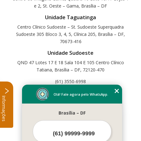
e 2, St. Oeste – Gama, Brasília – DF
Unidade Taguatinga
Centro Clínico Sudoeste – St. Sudoeste Superquadra
Sudoeste 305 Bloco 3, 4, 5, Clínica 205, Brasília – DF,
70673-416
Unidade Sudoeste
QND 47 Lotes 17 E 18 Sala 104 E 105 Centro Clínico
Tatiana, Brasília – DF, 72120-470
(61) 3550-6998
Home
Olá! Fale agora pelo WhatsApp.
Informações
Empresa
Missão
Brasília – DF
Serviços
Contato
Mapa do site
Mais Serviços