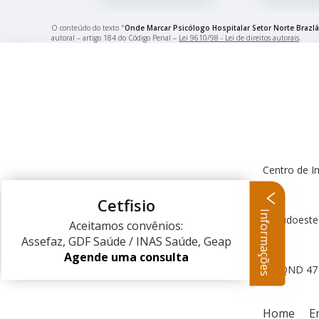
O conteúdo do texto "
Onde Marcar Psicólogo Hospitalar Setor Norte Brazlâ
autoral – artigo 184 do Código Penal –
Lei 9610/98 - Lei de direitos autorais
.
Centro de I
Cetfisio
Informações
Centro Clínico Sudoeste
Aceitamos convênios:
Assefaz, GDF Saúde / INAS Saúde, Geap
Agende uma consulta
QND 47 L
Home
E