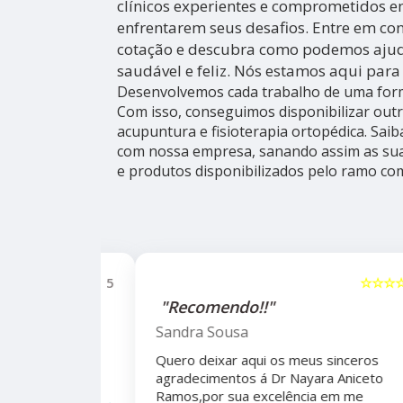
clínicos experientes e comprometidos e
enfrentarem seus desafios. Entre em c
cotação e descubra como podemos ajudá
saudável e feliz. Nós estamos aqui para
Desenvolvemos cada trabalho de uma forma
Com isso, conseguimos disponibilizar out
acupuntura e fisioterapia ortopédica. Sai
com nossa empresa, sanando assim as sua
e produtos disponibilizados pelo ramo co
☆☆☆☆☆
5
☆☆☆☆☆
alho da
"Recomendo!!"
ho do
Sandra Sousa
Quero deixar aqui os meus sinceros
agradecimentos á Dr Nayara Aniceto
Ramos,por sua excelência em me
 antes e