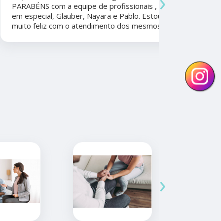
›
PARABÉNS com a equipe de profissionais ,
durante a 
em especial, Glauber, Nayara e Pablo. Estou
por todo o
muito feliz com o atendimento dos mesmos.
anos. Além 
nunca tive
convênios 
›