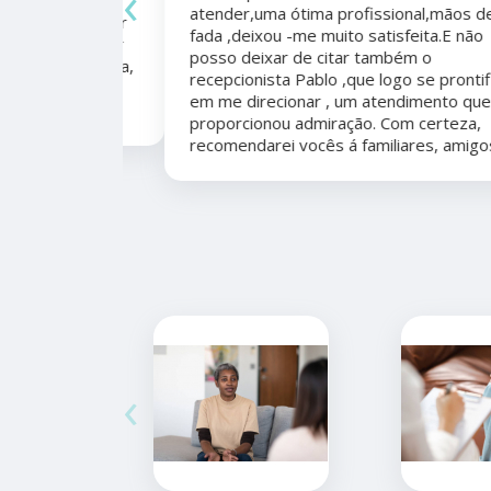
‹
atender,uma ótima profissional,mãos de
mo agradecer
fada ,deixou -me muito satisfeita.E não
apêutico por
posso deixar de citar também o
er organizada,
recepcionista Pablo ,que logo se prontificou
marcação,
em me direcionar , um atendimento que me
proporcionou admiração. Com certeza,
recomendarei vocês á familiares, amigos.
‹