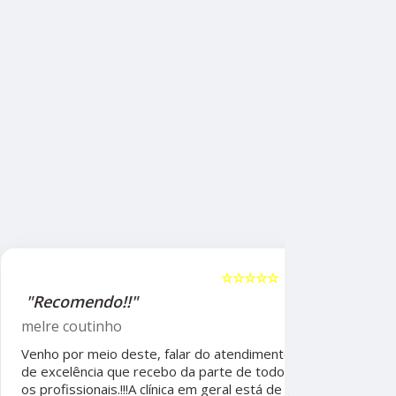
☆☆☆☆☆
5
"Recomendo!!"
"Recome
psicólog
melre coutinho
Sudoeste
Venho por meio deste, falar do atendimento
Beatriz A
de excelência que recebo da parte de todos
os profissionais.!!!A clínica em geral está de
Ela foi fun