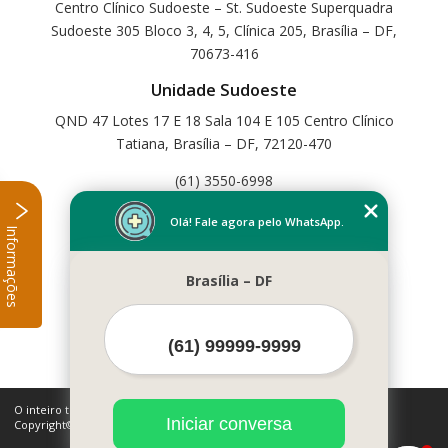
Centro Clínico Sudoeste – St. Sudoeste Superquadra
Sudoeste 305 Bloco 3, 4, 5, Clínica 205, Brasília – DF,
70673-416
Unidade Sudoeste
QND 47 Lotes 17 E 18 Sala 104 E 105 Centro Clínico
Tatiana, Brasília – DF, 72120-470
(61) 3550-6998
Home
Olá! Fale agora pelo WhatsApp.
Informações
Empresa
Missão
Brasília – DF
Serviços
Contato
Mapa do site
Mais Serviços
O inteiro teor deste site está sujeito à proteção de direitos autorais.
Iniciar conversa
Copyright© Cetfisio (Lei 9610 de 19/02/1998)