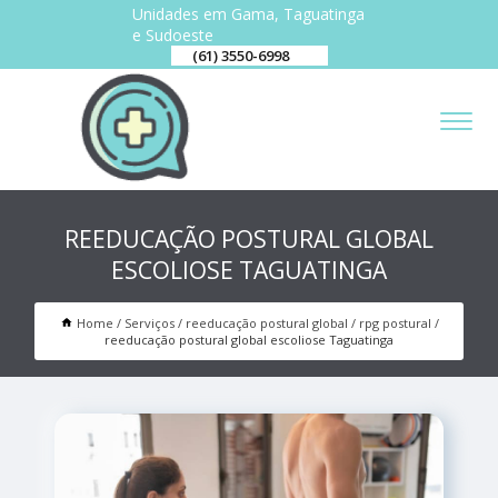
Unidades em Gama, Taguatinga
e Sudoeste
(61) 3550-6998
REEDUCAÇÃO POSTURAL GLOBAL
ESCOLIOSE TAGUATINGA
Home
Serviços
reeducação postural global
rpg postural
reeducação postural global escoliose Taguatinga